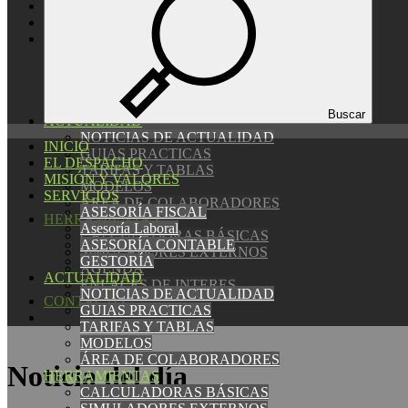
EL DESPACHO
MISIÓN Y VALORES
SERVICIOS
ASESORÍA FISCAL
Asesoría Laboral
ASESORÍA CONTABLE
GESTORÍA
Buscar
ACTUALIDAD
NOTICIAS DE ACTUALIDAD
INICIO
GUIAS PRACTICAS
EL DESPACHO
TARIFAS Y TABLAS
MISIÓN Y VALORES
MODELOS
SERVICIOS
ÁREA DE COLABORADORES
ASESORÍA FISCAL
HERRAMIENTAS
Asesoría Laboral
CALCULADORAS BÁSICAS
ASESORÍA CONTABLE
SIMULADORES EXTERNOS
GESTORÍA
AGENDA
ACTUALIDAD
ENLACES DE INTERES
NOTICIAS DE ACTUALIDAD
CONTACTO
GUIAS PRACTICAS
TARIFAS Y TABLAS
MODELOS
ÁREA DE COLABORADORES
Noticia del día
HERRAMIENTAS
CALCULADORAS BÁSICAS