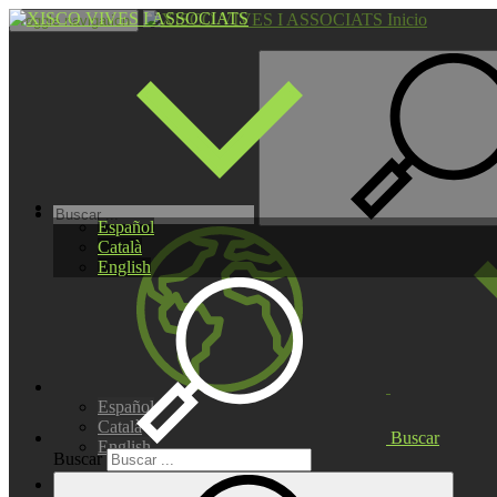
Inicio
Toggle navigation
Español
Català
English
Español
Català
Buscar
English
Buscar
INICIO