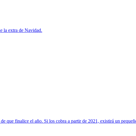
e la extra de Navidad.
 de que finalice el año. Si los cobra a partir de 2021, existirá un pequeñ