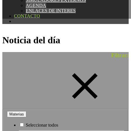
SIMULADORES EXTERNOS
SIMULADORES EXTERNOS
AGENDA
AGENDA
ENLACES DE INTERES
ENLACES DE INTERES
CONTACTO
CONTACTO
Noticia del día
Filtrar:
Materias
Seleccionar todos