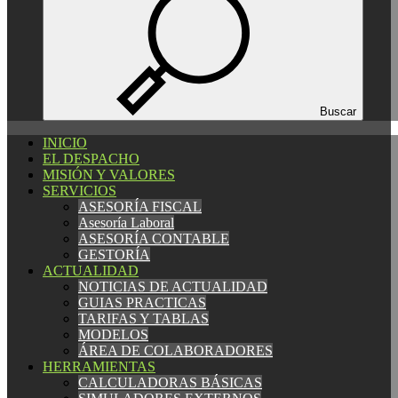
Español
Català
English
Buscar
INICIO
INICIO
EL DESPACHO
EL DESPACHO
MISIÓN Y VALORES
MISIÓN Y VALORES
SERVICIOS
SERVICIOS
ASESORÍA FISCAL
ASESORÍA FISCAL
Asesoría Laboral
Asesoría Laboral
ASESORÍA CONTABLE
ASESORÍA CONTABLE
GESTORÍA
GESTORÍA
ACTUALIDAD
ACTUALIDAD
NOTICIAS DE ACTUALIDAD
NOTICIAS DE ACTUALIDAD
GUIAS PRACTICAS
GUIAS PRACTICAS
TARIFAS Y TABLAS
TARIFAS Y TABLAS
MODELOS
MODELOS
ÁREA DE COLABORADORES
ÁREA DE COLABORADORES
HERRAMIENTAS
HERRAMIENTAS
CALCULADORAS BÁSICAS
CALCULADORAS BÁSICAS