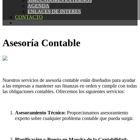
SIMULADORES EXTERNOS
SIMULADORES EXTERNOS
AGENDA
AGENDA
ENLACES DE INTERES
ENLACES DE INTERES
CONTACTO
CONTACTO
Asesoría Contable
Nuestros servicios de asesoría contable están diseñados para ayudar
a las empresas a mantener sus finanzas en orden y cumplir con todas
las obligaciones contables. Ofrecemos los siguientes servicios:
Asesoramiento Técnico:
Proporcionamos asesoramiento
experto sobre cualquier problema contable que pueda surgir.
Planificación y Puesta en Marcha de la Contabilidad: