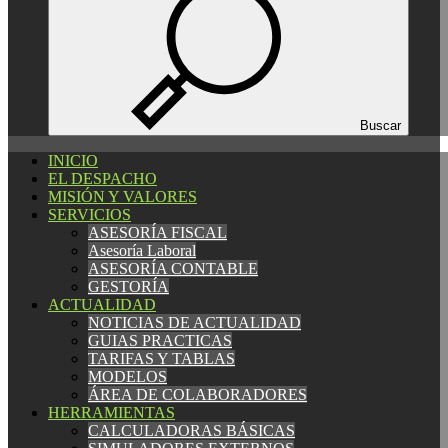
Español
Català
English
Buscar
INICIO
INICIO
EL DESPACHO
EL DESPACHO
MISIÓN Y VALORES
MISIÓN Y VALORES
SERVICIOS
SERVICIOS
ASESORÍA FISCAL
ASESORÍA FISCAL
Asesoría Laboral
Asesoría Laboral
ASESORÍA CONTABLE
ASESORÍA CONTABLE
GESTORÍA
GESTORÍA
ACTUALIDAD
ACTUALIDAD
NOTICIAS DE ACTUALIDAD
NOTICIAS DE ACTUALIDAD
GUIAS PRACTICAS
GUIAS PRACTICAS
TARIFAS Y TABLAS
TARIFAS Y TABLAS
MODELOS
MODELOS
ÁREA DE COLABORADORES
ÁREA DE COLABORADORES
HERRAMIENTAS
HERRAMIENTAS
CALCULADORAS BÁSICAS
CALCULADORAS BÁSICAS