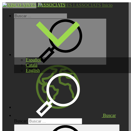
Inicio
Toggle navigation
Español
Català
English
Buscar
Buscar