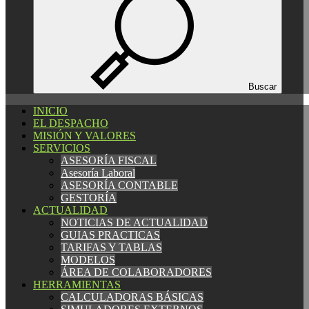
Español
Català
English
Buscar
INICIO
INICIO
EL DESPACHO
EL DESPACHO
MISIÓN Y VALORES
MISIÓN Y VALORES
SERVICIOS
SERVICIOS
ASESORÍA FISCAL
ASESORÍA FISCAL
Asesoría Laboral
Asesoría Laboral
ASESORÍA CONTABLE
ASESORÍA CONTABLE
GESTORÍA
GESTORÍA
ACTUALIDAD
ACTUALIDAD
NOTICIAS DE ACTUALIDAD
NOTICIAS DE ACTUALIDAD
GUIAS PRACTICAS
GUIAS PRACTICAS
TARIFAS Y TABLAS
TARIFAS Y TABLAS
MODELOS
MODELOS
ÁREA DE COLABORADORES
ÁREA DE COLABORADORES
HERRAMIENTAS
HERRAMIENTAS
CALCULADORAS BÁSICAS
CALCULADORAS BÁSICAS