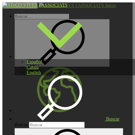
Inicio
Toggle navigation
Español
Català
English
Buscar
Buscar