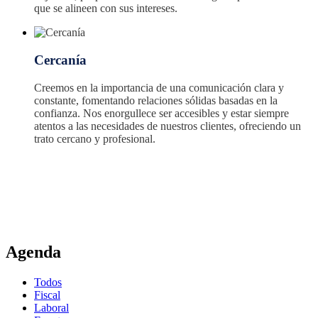
que se alineen con sus intereses.
Cercanía
Creemos en la importancia de una comunicación clara y
constante, fomentando relaciones sólidas basadas en la
confianza. Nos enorgullece ser accesibles y estar siempre
atentos a las necesidades de nuestros clientes, ofreciendo un
trato cercano y profesional.
Agenda
SUSCRÍBASE A LA NEWSLETTERS
Todos
¡Suscríbete y mantente al día con novedades legales y consejos útiles!
Fiscal
MÁS INFORMACIÓN
Laboral