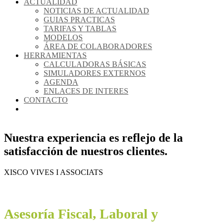
ACTUALIDAD
NOTICIAS DE ACTUALIDAD
GUIAS PRACTICAS
TARIFAS Y TABLAS
MODELOS
ÁREA DE COLABORADORES
HERRAMIENTAS
CALCULADORAS BÁSICAS
SIMULADORES EXTERNOS
AGENDA
ENLACES DE INTERES
CONTACTO
XISCO VIVES I ASSOCIATS
Nuestra experiencia es reflejo de la
satisfacción de nuestros clientes.
Asesoramiento profesional, confidencial y de
una excelente calidad
XISCO VIVES I ASSOCIATS
XISCO VIVES I ASSOCIATS
Asesoramiento profesional, confidencial y de
una excelente calidad
Asesoría Fiscal, Laboral y