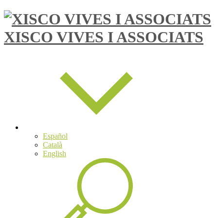
XISCO VIVES I ASSOCIATS
Español
Català
English