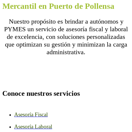
XISCO VIVES I ASSOCIATS
Mercantil en Puerto de Pollensa
Asesoramiento profesional, confidencial y de
una excelente calidad
Nuestro propósito es brindar a autónomos y
PYMES un servicio de asesoría fiscal y laboral
XISCO VIVES I ASSOCIATS
de excelencia, con soluciones personalizadas
Asesoramiento profesional, confidencial y de
una excelente calidad
que optimizan su gestión y minimizan la carga
administrativa.
XISCO VIVES I ASSOCIATS
Asesoramiento profesional, confidencial y de
una excelente calidad
Conoce nuestros servicios
Asesoría Fiscal
Asesoría Laboral