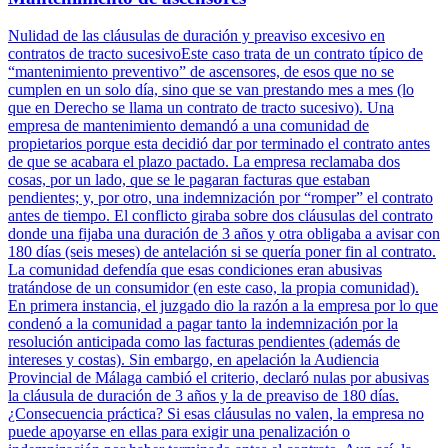
Nulidad de las cláusulas de duración y preaviso excesivo en
contratos de tracto sucesivoEste caso trata de un contrato típico de
“mantenimiento preventivo” de ascensores, de esos que no se
cumplen en un solo día, sino que se van prestando mes a mes (lo
que en Derecho se llama un contrato de tracto sucesivo). Una
empresa de mantenimiento demandó a una comunidad de
propietarios porque esta decidió dar por terminado el contrato antes
de que se acabara el plazo pactado. La empresa reclamaba dos
cosas, por un lado, que se le pagaran facturas que estaban
pendientes; y, por otro, una indemnización por “romper” el contrato
antes de tiempo. El conflicto giraba sobre dos cláusulas del contrato
donde una fijaba una duración de 3 años y otra obligaba a avisar con
180 días (seis meses) de antelación si se quería poner fin al contrato.
La comunidad defendía que esas condiciones eran abusivas
tratándose de un consumidor (en este caso, la propia comunidad).
En primera instancia, el juzgado dio la razón a la empresa por lo que
condenó a la comunidad a pagar tanto la indemnización por la
resolución anticipada como las facturas pendientes (además de
intereses y costas). Sin embargo, en apelación la Audiencia
Provincial de Málaga cambió el criterio, declaró nulas por abusivas
la cláusula de duración de 3 años y la de preaviso de 180 días.
¿Consecuencia práctica? Si esas cláusulas no valen, la empresa no
puede apoyarse en ellas para exigir una penalización o