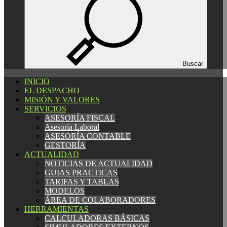
Español
Català
English
Buscar
INICIO
INICIO
EL DESPACHO
EL DESPACHO
MISIÓN Y VALORES
MISIÓN Y VALORES
SERVICIOS
SERVICIOS
ASESORÍA FISCAL
ASESORÍA FISCAL
Asesoría Laboral
Asesoría Laboral
ASESORÍA CONTABLE
ASESORÍA CONTABLE
GESTORÍA
GESTORÍA
ACTUALIDAD
ACTUALIDAD
NOTICIAS DE ACTUALIDAD
NOTICIAS DE ACTUALIDAD
GUIAS PRACTICAS
GUIAS PRACTICAS
TARIFAS Y TABLAS
TARIFAS Y TABLAS
MODELOS
MODELOS
ÁREA DE COLABORADORES
ÁREA DE COLABORADORES
HERRAMIENTAS
HERRAMIENTAS
CALCULADORAS BÁSICAS
CALCULADORAS BÁSICAS