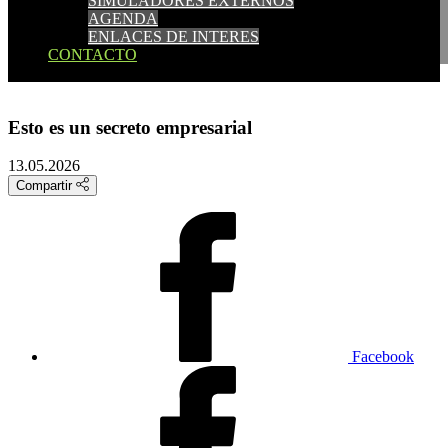
SIMULADORES EXTERNOS
SIMULADORES EXTERNOS
AGENDA
AGENDA
ENLACES DE INTERES
ENLACES DE INTERES
CONTACTO
CONTACTO
Esto es un secreto empresarial
13.05.2026
Compartir
Facebook