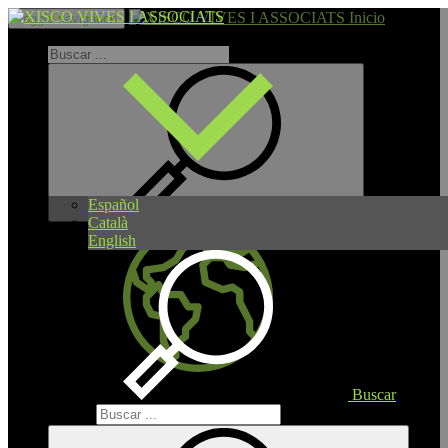
Inicio
Toggle navigation
Español
Català
English
Buscar
Buscar