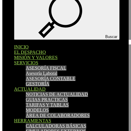
Español
Català
English
Buscar
INICIO
INICIO
EL DESPACHO
EL DESPACHO
MISIÓN Y VALORES
MISIÓN Y VALORES
SERVICIOS
SERVICIOS
ASESORÍA FISCAL
ASESORÍA FISCAL
Asesoría Laboral
Asesoría Laboral
ASESORÍA CONTABLE
ASESORÍA CONTABLE
GESTORÍA
GESTORÍA
ACTUALIDAD
ACTUALIDAD
NOTICIAS DE ACTUALIDAD
NOTICIAS DE ACTUALIDAD
GUIAS PRACTICAS
GUIAS PRACTICAS
TARIFAS Y TABLAS
TARIFAS Y TABLAS
MODELOS
MODELOS
ÁREA DE COLABORADORES
ÁREA DE COLABORADORES
HERRAMIENTAS
HERRAMIENTAS
CALCULADORAS BÁSICAS
CALCULADORAS BÁSICAS