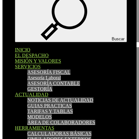
Español
Català
English
Buscar
INICIO
INICIO
EL DESPACHO
EL DESPACHO
MISIÓN Y VALORES
MISIÓN Y VALORES
SERVICIOS
SERVICIOS
ASESORÍA FISCAL
ASESORÍA FISCAL
Asesoría Laboral
Asesoría Laboral
ASESORÍA CONTABLE
ASESORÍA CONTABLE
GESTORÍA
GESTORÍA
ACTUALIDAD
ACTUALIDAD
NOTICIAS DE ACTUALIDAD
NOTICIAS DE ACTUALIDAD
GUIAS PRACTICAS
GUIAS PRACTICAS
TARIFAS Y TABLAS
TARIFAS Y TABLAS
MODELOS
MODELOS
ÁREA DE COLABORADORES
ÁREA DE COLABORADORES
HERRAMIENTAS
HERRAMIENTAS
CALCULADORAS BÁSICAS
CALCULADORAS BÁSICAS