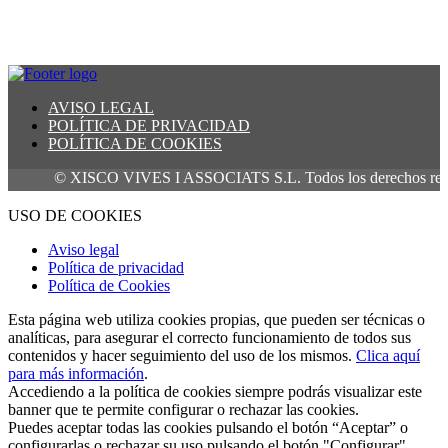
AVISO LEGAL
POLÍTICA DE PRIVACIDAD
POLÍTICA DE COOKIES
© XISCO VIVES I ASSOCIATS S.L. Todos los derechos reservad
USO DE COOKIES
Aviso legal
Política de privacidad
Política de Cookies
Esta página web utiliza cookies propias, que pueden ser técnicas o
analíticas, para asegurar el correcto funcionamiento de todos sus
contenidos y hacer seguimiento del uso de los mismos.
Clica aquí
para más información
.
Accediendo a la política de cookies siempre podrás visualizar este
banner que te permite configurar o rechazar las cookies.
Puedes aceptar todas las cookies pulsando el botón “Aceptar” o
configurarlas o rechazar su uso pulsando el botón "Configurar".