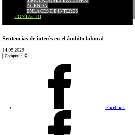
SIMULADORES EXTERNOS
SIMULADORES EXTERNOS
AGENDA
AGENDA
ENLACES DE INTERES
ENLACES DE INTERES
CONTACTO
CONTACTO
Sentencias de interés en el ámbito laboral
14.05.2026
Compartir
Facebook