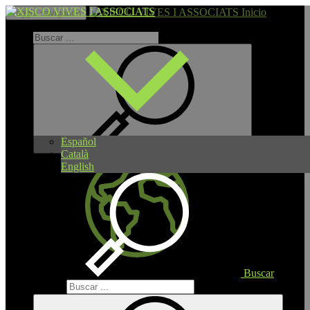
Inicio
Toggle navigation
Español
Català
English
Buscar
Buscar