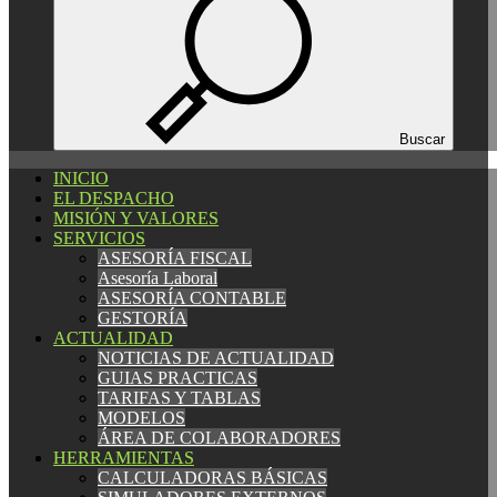
Español
Català
English
Buscar
INICIO
INICIO
EL DESPACHO
EL DESPACHO
MISIÓN Y VALORES
MISIÓN Y VALORES
SERVICIOS
SERVICIOS
ASESORÍA FISCAL
ASESORÍA FISCAL
Asesoría Laboral
Asesoría Laboral
ASESORÍA CONTABLE
ASESORÍA CONTABLE
GESTORÍA
GESTORÍA
ACTUALIDAD
ACTUALIDAD
NOTICIAS DE ACTUALIDAD
NOTICIAS DE ACTUALIDAD
GUIAS PRACTICAS
GUIAS PRACTICAS
TARIFAS Y TABLAS
TARIFAS Y TABLAS
MODELOS
MODELOS
ÁREA DE COLABORADORES
ÁREA DE COLABORADORES
HERRAMIENTAS
HERRAMIENTAS
CALCULADORAS BÁSICAS
CALCULADORAS BÁSICAS