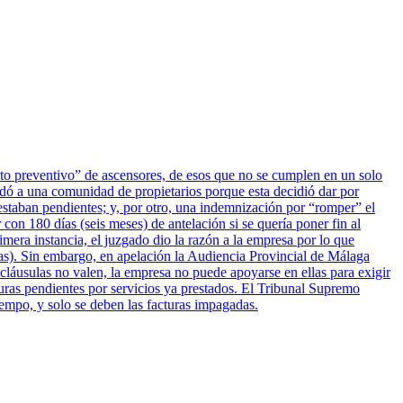
ento preventivo” de ascensores, de esos que no se cumplen en un solo
dó a una comunidad de propietarios porque esta decidió dar por
estaban pendientes; y, por otro, una indemnización por “romper” el
 con 180 días (seis meses) de antelación si se quería poner fin al
era instancia, el juzgado dio la razón a la empresa por lo que
tas). Sin embargo, en apelación la Audiencia Provincial de Málaga
 cláusulas no valen, la empresa no puede apoyarse en ellas para exigir
turas pendientes por servicios ya prestados. El Tribunal Supremo
iempo, y solo se deben las facturas impagadas.