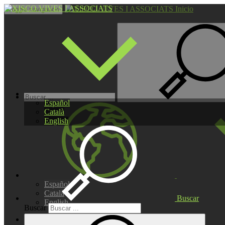
Inicio
Toggle navigation
Español
Català
English
Español
Català
Buscar
English
Buscar
INICIO