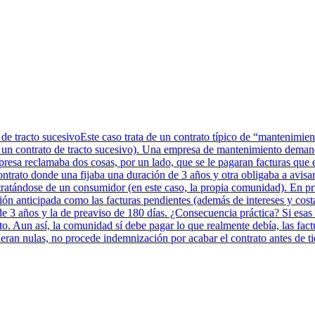
 de tracto sucesivoEste caso trata de un contrato típico de “mantenimi
a un contrato de tracto sucesivo). Una empresa de mantenimiento deman
presa reclamaba dos cosas, por un lado, que se le pagaran facturas que 
ontrato donde una fijaba una duración de 3 años y otra obligaba a avisar
ratándose de un consumidor (en este caso, la propia comunidad). En prim
ión anticipada como las facturas pendientes (además de intereses y cos
 de 3 años y la de preaviso de 180 días. ¿Consecuencia práctica? Si esas
o. Aun así, la comunidad sí debe pagar lo que realmente debía, las fac
deran nulas, no procede indemnización por acabar el contrato antes de t