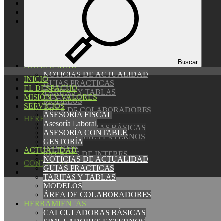
EL DESPACHO
MISIÓN Y VALORES
SERVICIOS
ASESORÍA FISCAL
Asesoría Laboral
ASESORÍA CONTABLE
GESTORÍA
Buscar
ACTUALIDAD
NOTICIAS DE ACTUALIDAD
INICIO
GUIAS PRACTICAS
EL DESPACHO
TARIFAS Y TABLAS
MISIÓN Y VALORES
MODELOS
SERVICIOS
ÁREA DE COLABORADORES
ASESORÍA FISCAL
HERRAMIENTAS
Asesoría Laboral
CALCULADORAS BÁSICAS
ASESORÍA CONTABLE
SIMULADORES EXTERNOS
GESTORÍA
AGENDA
ACTUALIDAD
ENLACES DE INTERES
NOTICIAS DE ACTUALIDAD
CONTACTO
GUIAS PRACTICAS
TARIFAS Y TABLAS
MODELOS
ÁREA DE COLABORADORES
HERRAMIENTAS
CALCULADORAS BÁSICAS