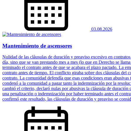
03.08.2026
Mantenimiento de ascensores
Nulidad de las cláusulas de duración y preaviso excesivo en contratos
día, sino que se van prestando mes a mes (lo que en Derecho se llam
terminado el contrato antes de que se acabara el plazo pactado. La em
contrato antes de tiempo. El conflicto giraba sobre dos cláusulas del c
contrato. La comunidad defendía que esas condiciones eran abusivas t
condenó a la comunidad a pagar tanto la indemnización por la resoluc
cambió el criterio, declaró nulas por abusivas la cláusula de duración
una penalización o indemnización por haber terminado antes el contrat
confirmó este resultado, las cláusulas de duración y preaviso se consi