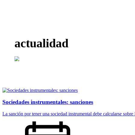
FISCAL
LABORAL
CONTABLE
GESTORÍA
actualidad
ASESORÍA FISCAL
LABORAL
CONTABLE
GESTORÍA
Más información
Saber más
Saber más
Saber más
Sociedades instrumentales: sanciones
La sanción por tener una sociedad instrumental debe calcularse sobre la