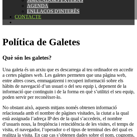
SIMULADORS EXTERNS
SIMULADORS EXTERNS
AGENDA
AGENDA
ENLLAÇOS D'INTERÈS
ENLLAÇOS D'INTERÈS
CONTACTE
CONTACTE
Política de Galetes
Què són les galetes?
Una galeta és un arxiu que es descarrega al teu ordinador en accedir
a certes pàgines web. Les galetes permeten que una pàgina web,
entre altres coses, emmagatzemi i recuperi informació sobre els
hàbits de navegació d’un usuari o del seu equip i, depenent de la
informació que continguin i de la forma en què s’utilitzi el seu equip,
poden servir per reconèixer-lo.
No obstant això, aquests mitjans només obtenen informació
relacionada amb el nombre de pàgines visitades, la ciutat a la qual
està assignada l’adreça IP des de la qual s’accedeix, el nombre
d’usuaris nous, la freqüència i reincidència de les visites, el temps de
visita, el navegador, l’operador o el tipus de terminal des del qual es
realitza la visita. En cap cas s’obtenen dades sobre el nom, cognoms,