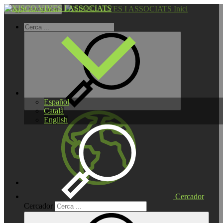
Inici
Toggle navigation
Español
Català
English
Cercador
Cercador