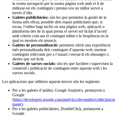
la vostra navegació per la nostra pàgina web amb el fi de
millorar-ne els continguts i prestar-vos un millor servei a
través d’ella.
Galetes publicitàries:
són les que permeten la gestió de la
forma més eficaç possible dels espais publicitaris que, si
escau, l’editor hagi inclòs en una pàgina web, aplicació o
plataforma des de la qual presta el servei sol·licitat d’acord
amb criteris com ara el contingut editat o la freqüència en la
qual es mostren els anuncis.
Galetes de personalització:
permeten oferir una experiència
més personalitzada dels continguts d’aquesta web, mostrar
continguts rellevants per a l’usuari i enviar-li els missatges o
alertes que sol·liciti.
Galetes de xarxes socials:
són les que faciliten i supervisen la
connexió i publicació de continguts entre aquesta web i les
xarxes socials.
Les aplicacions que utilitzen aquests tercers són les següents:
Per a les galetes d’anàlisi, Google Analytics, pertanyent a
Google
(
https://developers.google.com/analytics/devguides/collection/an
usage
).
Per a les galetes publicitàries, DoubleClick, pertanyent a
Google