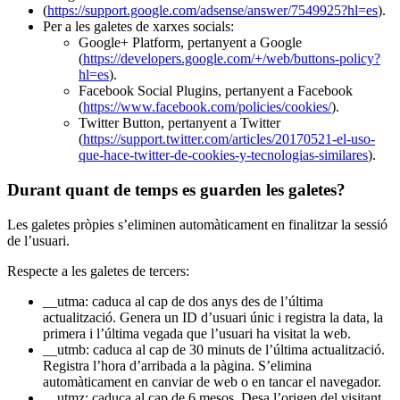
(
https://support.google.com/adsense/answer/7549925?hl=es
).
Per a les galetes de xarxes socials:
Google+ Platform, pertanyent a Google
(
https://developers.google.com/+/web/buttons-policy?
hl=es
).
Facebook Social Plugins, pertanyent a Facebook
(
https://www.facebook.com/policies/cookies/
).
Twitter Button, pertanyent a Twitter
(
https://support.twitter.com/articles/20170521-el-uso-
que-hace-twitter-de-cookies-y-tecnologias-similares
).
Durant quant de temps es guarden les galetes?
Les galetes pròpies s’eliminen automàticament en finalitzar la sessió
de l’usuari.
Respecte a les galetes de tercers:
__utma: caduca al cap de dos anys des de l’última
actualització. Genera un ID d’usuari únic i registra la data, la
primera i l’última vegada que l’usuari ha visitat la web.
__utmb: caduca al cap de 30 minuts de l’última actualització.
Registra l’hora d’arribada a la pàgina. S’elimina
automàticament en canviar de web o en tancar el navegador.
__utmz: caduca al cap de 6 mesos. Desa l’origen del visitant,