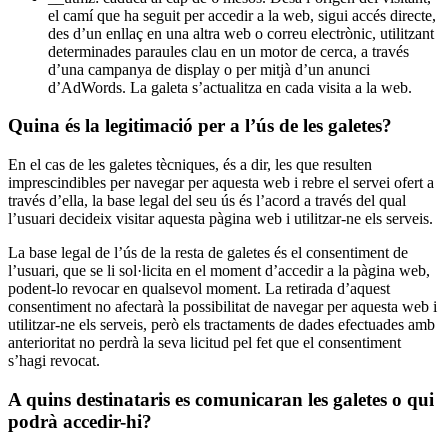
el camí que ha seguit per accedir a la web, sigui accés directe,
des d’un enllaç en una altra web o correu electrònic, utilitzant
determinades paraules clau en un motor de cerca, a través
d’una campanya de display o per mitjà d’un anunci
d’AdWords. La galeta s’actualitza en cada visita a la web.
Quina és la legitimació per a l’ús de les galetes?
En el cas de les galetes tècniques, és a dir, les que resulten
imprescindibles per navegar per aquesta web i rebre el servei ofert a
través d’ella, la base legal del seu ús és l’acord a través del qual
l’usuari decideix visitar aquesta pàgina web i utilitzar-ne els serveis.
La base legal de l’ús de la resta de galetes és el consentiment de
l’usuari, que se li sol·licita en el moment d’accedir a la pàgina web,
podent-lo revocar en qualsevol moment. La retirada d’aquest
consentiment no afectarà la possibilitat de navegar per aquesta web i
utilitzar-ne els serveis, però els tractaments de dades efectuades amb
anterioritat no perdrà la seva licitud pel fet que el consentiment
s’hagi revocat.
A quins destinataris es comunicaran les galetes o qui
podrà accedir-hi?