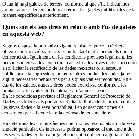
Quan hi hagi galetes de tercers, conforme al que s’ha indicat més
amunt, aquests tercers podran accedir a les galetes i utilitzar-les de la
manera especificada anteriorment.
Quins són els teus drets en relació amb l’ús de galetes
en aquesta web?
Segons disposa la normativa vigent, qualsevol persona té dret a
obtenir confirmació sobre si s’estan tractant dades personals que la
concerneixin. Igualment, en les condicions previstes legalment, les
persones interessades tenen dret a accedir a les seves dades, així com
a sol·licitar la rectificació de les dades inexactes o, si escau, a
sol·licitar-ne la supressió quan, entre altres motius, les dades ja no
siguin necessàries per als fins per als quals van ser recollides. En el
cas de les galetes, aquests drets poden exercir-se conforme a les
limitacions derivades de la naturalesa d’aquests arxius.
En les condicions previstes al Reglament General de Protecció de
Dades, els interessats podran sol·licitar la limitació del tractament de
les seves dades o la seva portabilitat, i en aquest cas només els
conservem per a l’exercici o la defensa de reclamacions.
En determinades circumstàncies i per motius relacionats amb la seva
situació particular, els interessats podran oposar-se al tractament de
les seves dades. Si heu atorgat el consentiment per a alguna finalitat