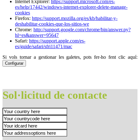
Internet Explorer:
https://support.microsoft.com/es-
es/help/17442/windows-internet-explorer-delete-manage-
cookies
Firefox:
https://support.mozilla.org/es/kb/habilitar-y-
deshabilitar-cookies-que-los-sitios-we
Chrome:
http://support.google.com/chrome/bin/answer.py?
hl=es&answer=95647
Safari:
https://support.apple.com/es-
es/guide/safari/sfri11471/mac
Si vols tornar a gestionar les galetes, pots fer-ho fent clic aquí:
Configurar
Sol·licitud de contacte