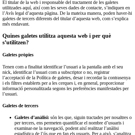
El titular de la web i responsable del tractament de les galetes
utilitzades aquí, així com les seves dades de contacte, s’indiquen en
l’Avís legal d’aquesta pàgina. De la mateixa manera, poden haver-hi
galetes de tercers diferents del titular d’aquesta web, com s’explica
més endavant.
Quines galetes utilitza aquesta web i per què
s’utilitzen?
Galetes pròpies
Tenen com a finalitat identificar l’usuari a la pantalla amb el seu
nick, identificar l’usuari com a subscriptor o no, registrar
l’acceptació de la Política de galetes, desar i recordar la contrasenya
i els filtres establerts per a les cerques i, en general, proporcionar
informació personalitzada segons les preferències manifestades per
l’usuari.
Galetes de tercers
Galetes d’anàlisi:
són les que, siguin tractades per nosaltres o
per tercers, ens permeten quantificar el nombre d’usuaris i
examinar-ne la navegació, podent així realitzar l’anàlisi
estadística de l’ús que en fan els usuaris. Per a això, s’analitza