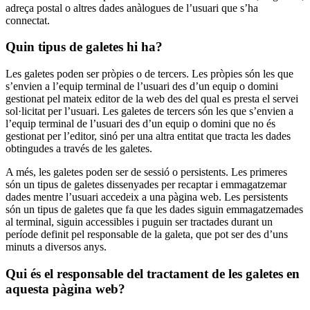
adreça postal o altres dades anàlogues de l’usuari que s’ha
connectat.
Quin tipus de galetes hi ha?
Les galetes poden ser pròpies o de tercers. Les pròpies són les que
s’envien a l’equip terminal de l’usuari des d’un equip o domini
gestionat pel mateix editor de la web des del qual es presta el servei
sol·licitat per l’usuari. Les galetes de tercers són les que s’envien a
l’equip terminal de l’usuari des d’un equip o domini que no és
gestionat per l’editor, sinó per una altra entitat que tracta les dades
obtingudes a través de les galetes.
A més, les galetes poden ser de sessió o persistents. Les primeres
són un tipus de galetes dissenyades per recaptar i emmagatzemar
dades mentre l’usuari accedeix a una pàgina web. Les persistents
són un tipus de galetes que fa que les dades siguin emmagatzemades
al terminal, siguin accessibles i puguin ser tractades durant un
període definit pel responsable de la galeta, que pot ser des d’uns
minuts a diversos anys.
Qui és el responsable del tractament de les galetes en
aquesta pàgina web?