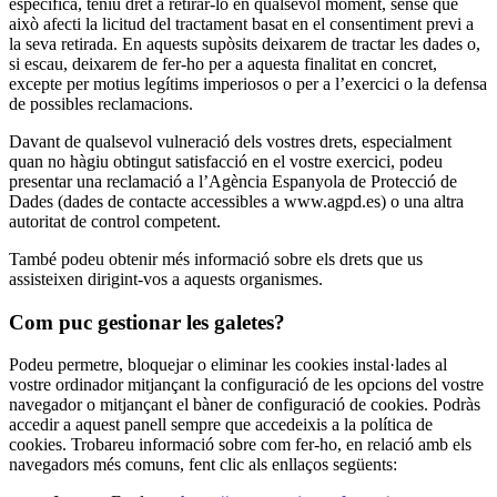
específica, teniu dret a retirar-lo en qualsevol moment, sense que
això afecti la licitud del tractament basat en el consentiment previ a
la seva retirada. En aquests supòsits deixarem de tractar les dades o,
si escau, deixarem de fer-ho per a aquesta finalitat en concret,
excepte per motius legítims imperiosos o per a l’exercici o la defensa
de possibles reclamacions.
Davant de qualsevol vulneració dels vostres drets, especialment
quan no hàgiu obtingut satisfacció en el vostre exercici, podeu
presentar una reclamació a l’Agència Espanyola de Protecció de
Dades (dades de contacte accessibles a www.agpd.es) o una altra
autoritat de control competent.
També podeu obtenir més informació sobre els drets que us
assisteixen dirigint-vos a aquests organismes.
Com puc gestionar les galetes?
Podeu permetre, bloquejar o eliminar les cookies instal·lades al
vostre ordinador mitjançant la configuració de les opcions del vostre
navegador o mitjançant el bàner de configuració de cookies. Podràs
accedir a aquest panell sempre que accedeixis a la política de
cookies. Trobareu informació sobre com fer-ho, en relació amb els
navegadors més comuns, fent clic als enllaços següents: