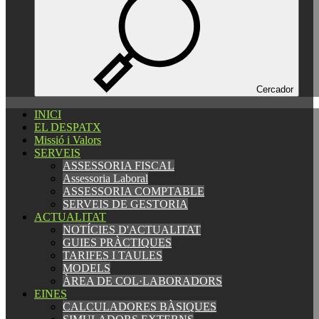
Español
Català
English
Cercador
INICI
INICI
EL DESPATX
EL DESPATX
Missió i Valors
Missió i Valors
SERVEIS
SERVEIS
ASSESSORIA FISCAL
ASSESSORIA FISCAL
Assessoria Laboral
Assessoria Laboral
ASSESSORIA COMPTABLE
ASSESSORIA COMPTABLE
SERVEIS DE GESTORIA
SERVEIS DE GESTORIA
ACTUALITAT
ACTUALITAT
NOTÍCIES D'ACTUALITAT
NOTÍCIES D'ACTUALITAT
GUIES PRÀCTIQUES
GUIES PRÀCTIQUES
TARIFES I TAULES
TARIFES I TAULES
MODELS
MODELS
ÀREA DE COL·LABORADORS
ÀREA DE COL·LABORADORS
EINES
EINES
CALCULADORES BÀSIQUES
CALCULADORES BÀSIQUES