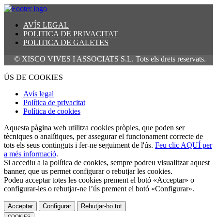
AVÍS LEGAL
POLITICA DE PRIVACITAT
POLITICA DE GALETES
 XISCO VIVES I ASSOCIATS S.L. Tots els drets reservats.
ÚS DE COOKIES
Avís legal
Política de privacitat
Política de cookies
Aquesta pàgina web utilitza cookies pròpies, que poden ser
tècniques o analítiques, per assegurar el funcionament correcte de
tots els seus continguts i fer-ne seguiment de l'ús.
Feu clic AQUÍ per
a més informació
.
Si accediu a la política de cookies, sempre podreu visualitzar aquest
banner, que us permet configurar o rebutjar les cookies.
Podeu acceptar totes les cookies prement el botó «Acceptar» o
configurar-les o rebutjar-ne l’ús prement el botó «Configurar».
Acceptar
Configurar
Rebutjar-ho tot
COOKIES