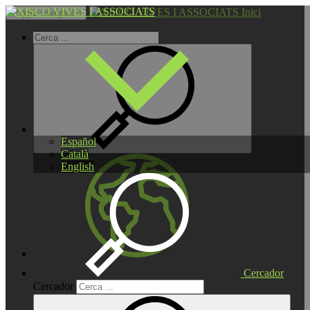
Inici
Toggle navigation
Español
Català
English
Cercador
Cercador