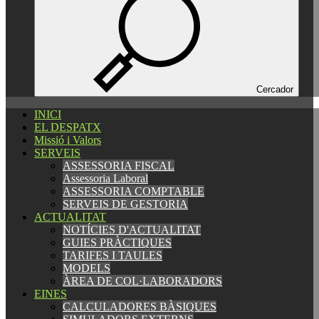
Español
Català
English
Cercador
INICI
INICI
EL DESPATX
EL DESPATX
Missió i Valors
Missió i Valors
SERVEIS
SERVEIS
ASSESSORIA FISCAL
ASSESSORIA FISCAL
Assessoria Laboral
Assessoria Laboral
ASSESSORIA COMPTABLE
ASSESSORIA COMPTABLE
SERVEIS DE GESTORIA
SERVEIS DE GESTORIA
ACTUALITAT
ACTUALITAT
NOTÍCIES D'ACTUALITAT
NOTÍCIES D'ACTUALITAT
GUIES PRÀCTIQUES
GUIES PRÀCTIQUES
TARIFES I TAULES
TARIFES I TAULES
MODELS
MODELS
ÀREA DE COL·LABORADORS
ÀREA DE COL·LABORADORS
EINES
EINES
CALCULADORES BÀSIQUES
CALCULADORES BÀSIQUES