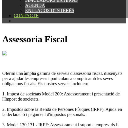
SIMULADORS EXTERNS
SIMULADORS EXTERNS
AGENDA
AGENDA
ENLLAÇOS D'INTERÈS
ENLLAÇOS D'INTERÈS
CONTACTE
CONTACTE
Assessoria Fiscal
Oferim una àmplia gamma de serveis d'assessoria fiscal, dissenyats
per a ajudar les empreses i particulars a complir amb les seves
obligacions fiscals. Els nostres serveis inclouen:
1. Impost de societats Model 200: Assessorament i presentació de
l'Impost de societats.
2. Impostos sobre la Renda de Persones Físiques (IRPF): Ajuda en
la declaració i pagament d'impostos personals.
3. Model 130 131 - IRPF: Assessorament i suport a empresaris i