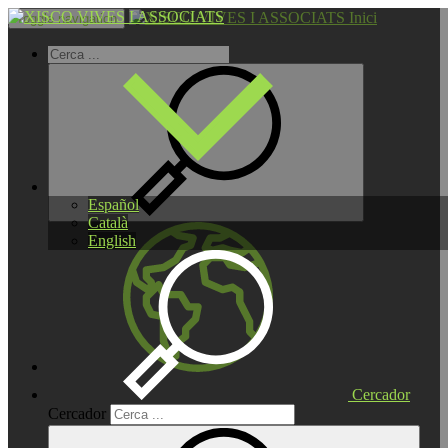
Inici
Toggle navigation
Español
Català
English
Cercador
Cercador