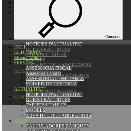
EL DESPATX
Missió i Valors
SERVEIS
ASSESSORIA FISCAL
Assessoria Laboral
ASSESSORIA COMPTABLE
SERVEIS DE GESTORIA
Cercador
ACTUALITAT
NOTÍCIES D'ACTUALITAT
INICI
GUIES PRÀCTIQUES
EL DESPATX
TARIFES I TAULES
Missió i Valors
MODELS
SERVEIS
ÀREA DE COL·LABORADORS
ASSESSORIA FISCAL
EINES
Assessoria Laboral
CALCULADORES BÀSIQUES
ASSESSORIA COMPTABLE
SIMULADORS EXTERNS
SERVEIS DE GESTORIA
AGENDA
ACTUALITAT
ENLLAÇOS D'INTERÈS
NOTÍCIES D'ACTUALITAT
CONTACTE
GUIES PRÀCTIQUES
TARIFES I TAULES
MODELS
ÀREA DE COL·LABORADORS
EINES
CALCULADORES BÀSIQUES