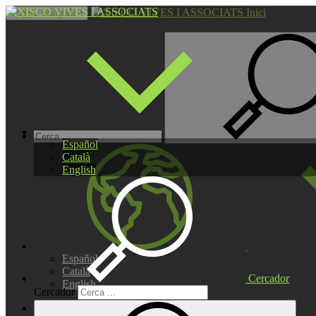
Inici
Toggle navigation
Español
Català
English
Español
Català
Cercador
English
Cercador
INICI